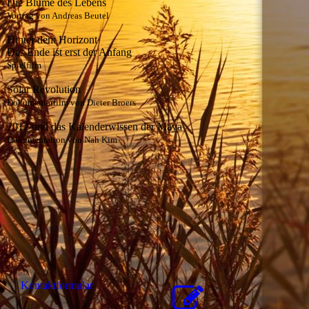
Die Blume des Lebens
Vortrag von Andreas Beutel
Hinter dem Horizont
Das Ende ist erst der Anfang
Spielfilm
Solar Revolution
Dokumentarfilm von Dieter Broers
2012 und das Kalenderwissen der Maya
Dokumentation von Nah Kim
Kon­takt­for­mu­lar