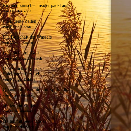
Ein medizinischer Insider packt aus
von Dr.Peter Yoda
Intelligente Zellen
von Bruce Lipton
Die Botschaft des Wassers
von Masaru Emoto
Gespräche mit Gott
von Neal Donald Walsch
Die Schicksalsgesetze
Spielregeln fürs Leben
von Rüdiger Dahlke
Quantenphilosophie und Spiritualität
von Ulrich Warnke
Heilen mit Zahlen
von Petra Neumayer
Heilen mit Seelencodes
von Roswitha Stark