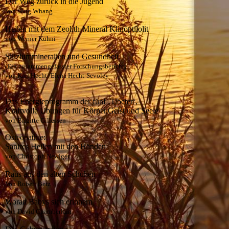
Der Weg zurück in die Jugend
Von Sang Whang
Heilen mit dem Zeolith-Mineral Klinoptilolit
von Werner Kühni
Siliziummineralien und Gesundheit
(Ein zusammengefasster Forschungsbericht)
von Karl Hecht /Elena Hecht-Sevoley
Das Energieprogramm der fünf ‚Tibeter‘,
Kraftvolle Übungen für Körper,Geist und Seele
von Brigitte Gillessen
Osteopathie:
Sanftes Heilen mit den Händen
von Christoph Newiger
Raus aus den alten Schuhen
Von Robert Betz
Woran Babys sich erinnern
von David Chamberlain