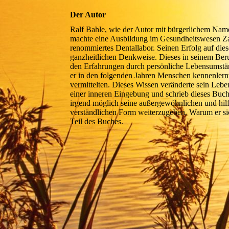
Der Autor
Ralf Bahle, wie der Autor mit bürgerlichem Name
machte eine Ausbildung im Gesundheitswesen Za
renommiertes Dentallabor. Seinen Erfolg auf dies
ganzheitlichen Denkweise. Dieses in seinem Beru
den Erfahrungen durch persönliche Lebensumständ
er in den folgenden Jahren Menschen kennenlern
vermittelten. Dieses Wissen veränderte sein Lebe
einer inneren Eingebung und schrieb dieses Buch
irgend möglich seine außergewöhnlichen und hilf
verständlichen Form weiterzugeben. Warum er sic
Teil des Buches.