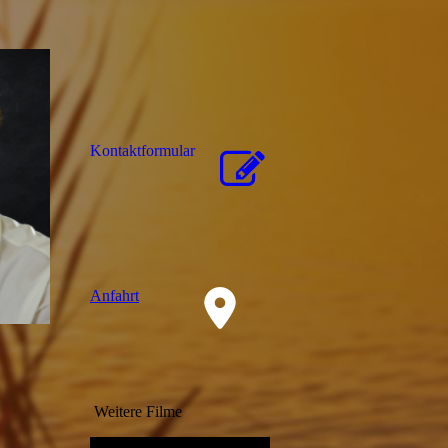
Kon­takt­for­mu­lar
Anfahrt
Weitere Filme