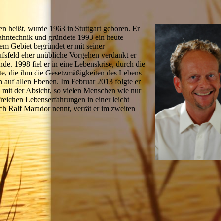
n heißt, wurde 1963 in Stuttgart geboren. Er
hntechnik und gründete 1993 ein heute
em Gebiet begründet er mit seiner
fsfeld eher unübliche Vorgehen verdankt er
e. 1998 fiel er in eine Lebenskrise, durch die
te, die ihm die Gesetzmäßigkeiten des Lebens
n auf allen Ebenen. Im Februar 2013 folgte er
 mit der Absicht, so vielen Menschen wie nur
reichen Lebenserfahrungen in einer leicht
h Ralf Marador nennt, verrät er im zweiten