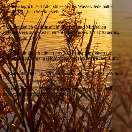
2. Trinke täglich 2−3 Liter stilles, reines Wasser. Jede halbe
Stunde 1/8 Liter (Wecker stellen).
3. Nimm täglich Gesteinsmehl (Zeolith) und Mineralien
(Basepulver), aufgelöst in einem Glas Wasser, zur Entsäuerung
und Entgiftung zu dir.
4. Gönne dir täglich mindestens 30 Minuten lang einen
strammen Spaziergang (Nordic Walking) an der frischen Luft.
5. Beobachte dabei die kleinen, unscheinbaren Dinge der Natur.
6. Absolviere diese 5 Punkte konsequent jeden Tag, zunächst
über einen Zeitraum von 4 Wochen.