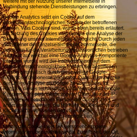
weitere mit der Nutzung unserer Internetseite in
Verbindung stehende Dienstleistungen zu erbringen.
Google Analytics setzt ein Cookie auf dem
informationstechnologischen System der betroffenen
Person. Was Cookies sind, wurde oben bereits erläutert.
Mit Setzung des Cookies wird Google eine Analyse der
Benutzung unserer Internetseite ermöglicht. Durch jeden
Aufruf einer der Einzelseiten dieser Internetseite, die
durch den für die Verarbeitung Verantwortlichen betrieben
wird und auf welcher eine Google-Analytics-Komponente
integriert wurde, wird der Internetbrowser auf dem
informationstechnologischen System der betroffenen
Person automatisch durch die jeweilige Google-
Analytics-Komponente veranlasst, Daten zum Zwecke
der Online-Analyse an Google zu übermitteln. Im
Rahmen dieses technischen Verfahrens erhält Google
Kenntnis über personenbezogene Daten, wie der IP-
Adresse der betroffenen Person, die Google unter
anderem dazu dienen, die Herkunft der Besucher und
Klicks nachzuvollziehen und in der Folge
Provisionsabrechnungen zu ermöglichen.
Mittels des Cookies werden personenbezogene
Informationen, beispielsweise die Zugriffszeit, der Ort,