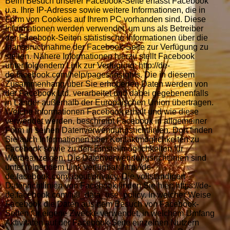
Beim Besuch unserer Facebook-Seite erfasst Facebook
u.a. Ihre IP-Adresse sowie weitere Informationen, die in
Form von Cookies auf Ihrem PC vorhanden sind. Diese
Informationen werden verwendet, um uns als Betreiber
der Facebook-Seiten statistische Informationen über die
Inanspruchnahme der Facebook-Seite zur Verfügung zu
stellen. Nähere Informationen hierzu stellt Facebook
unter folgendem Link zur Verfügung: http://de-
de.facebook.com/help/pages/insights. Die in diesem
Zusammenhang über Sie erhobenen Daten werden von
der Facebook Ltd. verarbeitet und dabei gegebenenfalls
in Länder außerhalb der Europäischen Union übertragen.
Welche Informationen Facebook erhält und wie diese
verwendet werden, beschreibt Facebook in allgemeiner
Form in seinen Datenverwendungsrichtlinien. Dort finden
Sie auch Informationen über Kontaktmöglichkeiten zu
Facebook sowie zu den Einstellmöglichkeiten für
Werbeanzeigen. Die Datenverwendungsrichtlinien sind
unter folgendem Link verfügbar: http://de-
de.facebook.com/about/privacy. Die vollständigen
Datenrichtlinien von Facebook finden Sie hier: https://de-
de.facebook.com/full_data_use_policy. In welcher Weise
Facebook die Daten aus dem Besuch von Facebook-
Seiten für eigene Zwecke verwendet, in welchem Umfang
Aktivitäten auf der Facebook-Seite einzelnen Nutzern