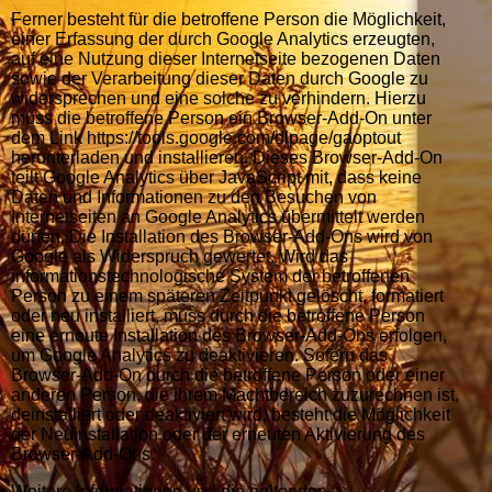
Ferner besteht für die betroffene Person die Möglichkeit,
einer Erfassung der durch Google Analytics erzeugten,
auf eine Nutzung dieser Internetseite bezogenen Daten
sowie der Verarbeitung dieser Daten durch Google zu
widersprechen und eine solche zu verhindern. Hierzu
muss die betroffene Person ein Browser-Add-On unter
dem Link https://tools.google.com/dlpage/gaoptout
herunterladen und installieren. Dieses Browser-Add-On
teilt Google Analytics über JavaScript mit, dass keine
Daten und Informationen zu den Besuchen von
Internetseiten an Google Analytics übermittelt werden
dürfen. Die Installation des Browser-Add-Ons wird von
Google als Widerspruch gewertet. Wird das
informationstechnologische System der betroffenen
Person zu einem späteren Zeitpunkt gelöscht, formatiert
oder neu installiert, muss durch die betroffene Person
eine erneute Installation des Browser-Add-Ons erfolgen,
um Google Analytics zu deaktivieren. Sofern das
Browser-Add-On durch die betroffene Person oder einer
anderen Person, die ihrem Machtbereich zuzurechnen ist,
deinstalliert oder deaktiviert wird, besteht die Möglichkeit
der Neuinstallation oder der erneuten Aktivierung des
Browser-Add-Ons.
Weitere Informationen und die geltenden