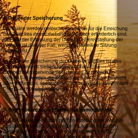
4. Dauer der Speicherung
Die Daten werden gelöscht, sobald sie für die Erreichung
des Zweckes ihrer Erhebung nicht mehr erforderlich sind.
Im Falle der Erfassung der Daten zur Bereitstellung der
Website ist dies der Fall, wenn die jeweilige Sitzung
beendet ist.
Im Falle der Speicherung der Daten in Logfiles ist dies
nach spätestens sieben Tagen der Fall. Eine
darüberhinausgehende Speicherung ist möglich. In
diesem Fall werden die IP-Adressen der Nutzer gelöscht
oder verfremdet, sodass eine Zuordnung des aufrufenden
Clients nicht mehr möglich ist.
5. Widerspruchs- und Beseitigungsmöglichkeit
Die Erfassung der Daten zur Bereitstellung der Website
und die Speicherung der Daten in Logfiles ist für den
Betrieb der Internetseite zwingend erforderlich. Es
besteht folglich seitens des Nutzers keine