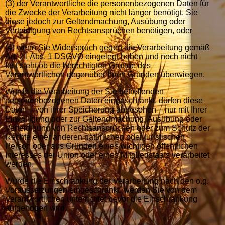
(3) der Verantwortliche die personenbezogenen Daten für
die Zwecke der Verarbeitung nicht länger benötigt, Sie
diese jedoch zur Geltendmachung, Ausübung oder
Verteidigung von Rechtsansprüchen benötigen, oder
(4) wenn Sie Widerspruch gegen die Verarbeitung gemäß
Art. 21 Abs. 1 DSGVO eingelegt haben und noch nicht
fest steht ob die berechtigten Gründe des
Verantwortlichen gegenüber Ihren Gründen überwiegen.
Wurde die Verarbeitung der Sie betreffenden
personenbezogenen Daten eingeschränkt, dürfen diese
Daten – von ihrer Speicherung abgesehen – nur mit Ihrer
Einwilligung oder zur Geltendmachung, Ausübung oder
Verteidigung von Rechtsansprüchen oder zum Schutz der
Rechte einer anderen natürlichen oder juristischen
Person oder aus Gründen eines wichtigen öffentlichen
Interesses der Union oder eines Mitgliedstaats verarbeitet
werden.
Wurde die Einschränkung der Verarbeitung nach den o.g.
Voraussetzungen eingeschränkt, werden Sie von dem
Verantwortlichen unterrichtet bevor die Einschränkung
aufgehoben wird.