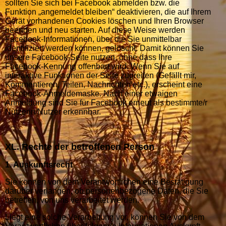
sollten Sie sich bei Facebook abmelden bzw. die
Funktion „angemeldet bleiben“ deaktivieren, die auf Ihrem
Gerät vorhandenen Cookies löschen und Ihren Browser
beenden und neu starten. Auf diese Weise werden
Facebook-Informationen, über die Sie unmittelbar
identifiziert werden können, gelöscht. Damit können Sie
unsere Facebook-Seite nutzen, ohne dass Ihre
Facebook-Kennung offenbart wird. Wenn Sie auf
interaktive Funktionen der Seite zugreifen (Gefällt mir,
Kommentieren, Teilen, Nachrichten etc.), erscheint eine
Facebook-Anmeldemaske. Nach einer etwaigen
Anmeldung sind Sie für Facebook erneut als bestimmte/r
Nutzerin/Nutzer erkennbar.
XL. Rechte der betroffenen Person
1. Auskunftsrecht
Sie können von dem Verantwortlichen eine Bestätigung
darüber verlangen, ob personenbezogene Daten, die Sie
betreffen, von uns verarbeitet werden.
Liegt eine solche Verarbeitung vor, können Sie von dem