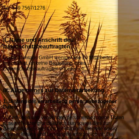
Tel: +49 7567/1276
II. Name und Anschrift des
Datenschutzbeauftragten
Da die Dentaris GmbH weniger wie 10 Mitarbeiter
beschäftigt, ist keine Bestellung eines
Datenschutzbeauftragten erforderlich.
III. Allgemeines zur Datenverarbeitung
1. Umfang der Verarbeitung personenbezogener
Daten
Wir erheben und verwenden personenbezogene Daten
unserer Nutzer grundsätzlich nur, soweit dies zur
Bereitstellung einer funktionsfähigen Website sowie
unserer Inhalte und Leistungen erforderlich ist. Die