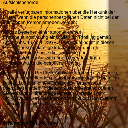
Aufsichtsbehörde;
(7) alle verfügbaren Informationen über die Herkunft der
Daten, wenn die personenbezogenen Daten nicht bei der
betroffenen Person erhoben werden;
(8) das Bestehen einer automatisierten
Entscheidungsfindung einschließlich Profiling gemäß
Art. 22 Abs. 1 und 4 DSGVO und – zumindest in diesen
Fällen – aussagekräftige Informationen über die
involvierte Logik sowie die Tragweite und
die angestrebten Auswirkungen einer derartigen
Verarbeitung für die betroffene Person.
Ihnen steht das Recht zu, Auskunft darüber zu verlangen,
ob die Sie betreffenden personenbezogenen Daten in ein
Drittland oder an eine internationale Organisation
übermittelt werden. In diesem Zusammenhang können
Sie verlangen, über die geeigneten Garantien gem.
Art. 46 DSGVO im Zusammenhang mit der Übermittlung
unterrichtet zu werden.
2. Recht auf Berichtigung