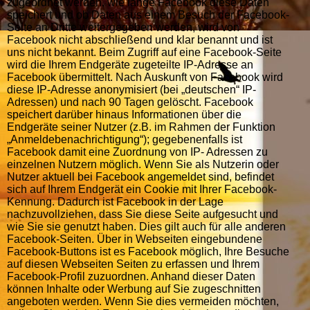
zugeordnet werden, wie lange Facebook diese Daten
speichert und ob Daten aus einem Besuch der Facebook-
Seite an Dritte weitergegeben werden, wird von
Facebook nicht abschließend und klar benannt und ist
uns nicht bekannt. Beim Zugriff auf eine Facebook-Seite
wird die Ihrem Endgeräte zugeteilte IP-Adresse an
Facebook übermittelt. Nach Auskunft von Facebook wird
diese IP-Adresse anonymisiert (bei „deutschen“ IP-
Adressen) und nach 90 Tagen gelöscht. Facebook
speichert darüber hinaus Informationen über die
Endgeräte seiner Nutzer (z.B. im Rahmen der Funktion
„Anmeldebenachrichtigung“); gegebenenfalls ist
Facebook damit eine Zuordnung von IP- Adressen zu
einzelnen Nutzern möglich. Wenn Sie als Nutzerin oder
Nutzer aktuell bei Facebook angemeldet sind, befindet
sich auf Ihrem Endgerät ein Cookie mit Ihrer Facebook-
Kennung. Dadurch ist Facebook in der Lage
nachzuvollziehen, dass Sie diese Seite aufgesucht und
wie Sie sie genutzt haben. Dies gilt auch für alle anderen
Facebook-Seiten. Über in Webseiten eingebundene
Facebook-Buttons ist es Facebook möglich, Ihre Besuche
auf diesen Webseiten Seiten zu erfassen und Ihrem
Facebook-Profil zuzuordnen. Anhand dieser Daten
können Inhalte oder Werbung auf Sie zugeschnitten
angeboten werden. Wenn Sie dies vermeiden möchten,