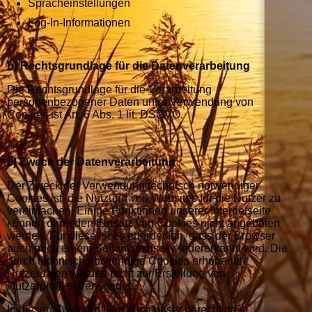
Spracheinstellungen
Log-In-Informationen
b) Rechtsgrundlage für die Datenverarbeitung
Die Rechtsgrundlage für die Verarbeitung
personenbezogener Daten unter Verwendung von
Cookies ist Art. 6 Abs. 1 lit. DSGVO.
c) Zweck der Datenverarbeitung
Der Zweck der Verwendung technisch notwendiger
Cookies ist, die Nutzung von Websites für die Nutzer zu
vereinfachen. Einige Funktionen unserer Internetseite
können ohne den Einsatz von Cookies nicht angeboten
werden. Für diese ist es erforderlich, dass der Browser
auch nach einem Seitenwechsel wiedererkannt wird. Die
durch technisch notwendige Cookies erhobenen
Nutzerdaten werden nicht zur Erstellung von
Nutzerprofilen verwendet.
In diesen Zwecken liegt auch unser berechtigtes