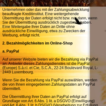
dies im Rahmen der Vertragsabwicklung notwendig ist,
etwa an die mit der Lieferung der Ware betrauten
Unternehmen oder das mit der Zahlungsabwicklung
beauftragte Kreditinstitut. Eine weitergehende
Übermittlung der Daten erfolgt nicht bzw. nur dann, wenn
Sie der Übermittlung ausdrücklich zugestimmt haben.
Eine Weitergabe Ihrer Daten an Dritte ohne
ausdrückliche Einwilligung, etwa zu Zwecken der
Werbung, erfolgt nicht.
2. Bezahlmöglichkeiten im Online-Shop
a. PayPal
Auf unserer Website bieten wir die Bezahlung via PayPal
an. Anbieter dieses Zahlungsdienstes ist die PayPal
(Europe) S.à.r.l. et Cie, S.C.A., 22-24 Boulevard Royal, L-
2449 Luxembourg.
Wenn Sie die Bezahlung via PayPal auswählen, werden
die von Ihnen eingegebenen Zahlungsdaten an PayPal
übermittelt.
Die Übermittlung Ihrer Daten an PayPal erfolgt auf
Grundlage von Art. 6 Abs. 1 lit. a DSGVO (Einwilligung)
und Art. 6 Abs. 1 lit. b DSGVO (Verarbeitung zur Erfüllung