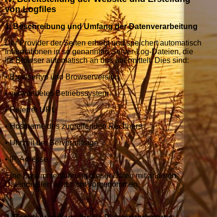
von Logfiles
1. Beschreibung und Umfang der Datenverarbeitung
Der Provider der Seiten erhebt und speichert automatisch
Informationen in so genannten Server-Log-Dateien, die
Ihr Browser automatisch an uns übermittelt. Dies sind:
• Browsertyp und Browserversion
• verwendetes Betriebssystem
• Referrer URL
• Hostname des zugreifenden Rechners
• Uhrzeit der Serveranfrage
• IP-Adresse
Eine Zusammenführung dieser Daten mit anderen
Datenquellen wird nicht vorgenommen.