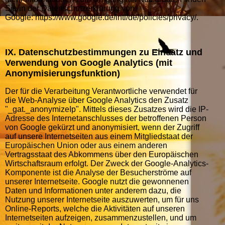
Sie in der Datenschutzerklärung von
Google: https://www.google.de/intl/de/policies/privacy/.
IX. Datenschutzbestimmungen zu Einsatz und
Verwendung von Google Analytics (mit
Anonymisierungsfunktion)
Der für die Verarbeitung Verantwortliche verwendet für
die Web-Analyse über Google Analytics den Zusatz
"_gat._anonymizeIp". Mittels dieses Zusatzes wird die IP-
Adresse des Internetanschlusses der betroffenen Person
von Google gekürzt und anonymisiert, wenn der Zugriff
auf unsere Internetseiten aus einem Mitgliedstaat der
Europäischen Union oder aus einem anderen
Vertragsstaat des Abkommens über den Europäischen
Wirtschaftsraum erfolgt. Der Zweck der Google-Analytics-
Komponente ist die Analyse der Besucherströme auf
unserer Internetseite. Google nutzt die gewonnenen
Daten und Informationen unter anderem dazu, die
Nutzung unserer Internetseite auszuwerten, um für uns
Online-Reports, welche die Aktivitäten auf unseren
Internetseiten aufzeigen, zusammenzustellen, und um