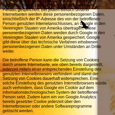
von welchem ein Zugriff ausging und die Häufigkeit der
Besuche unserer Internetseite durch die betroffene
Person, gespeichert. Bei jedem Besuch unserer
Internetseiten werden diese personenbezogenen Daten,
einschließlich der IP-Adresse des von der betroffenen
Person genutzten Internetanschlusses, an Google in den
Vereinigten Staaten von Amerika übertragen. Diese
personenbezogenen Daten werden durch Google in den
Vereinigten Staaten von Amerika gespeichert. Google
gibt diese über das technische Verfahren erhobenen
personenbezogenen Daten unter Umständen an Dritte
weiter.
Die betroffene Person kann die Setzung von Cookies
durch unsere Internetseite, wie oben bereits dargestellt,
jederzeit mittels einer entsprechenden Einstellung des
genutzten Internetbrowsers verhindern und damit der
Setzung von Cookies dauerhaft widersprechen. Eine
solche Einstellung des genutzten Internetbrowsers würde
auch verhindern, dass Google ein Cookie auf dem
informationstechnologischen System der betroffenen
Person setzt. Zudem kann ein von Google Analytics
bereits gesetzter Cookie jederzeit über den
Internetbrowser oder andere Softwareprogramme
gelöscht werden.