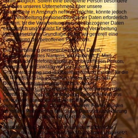
Daten möglich. Sofern eine betroffene Person besondere
Services unseres Unternehmens über unsere
Internetseite in Anspruch nehmen möchte, könnte jedoch
eine Verarbeitung personenbezogener Daten erforderlich
werden. Ist die Verarbeitung personenbezogener Daten
erforderlich und besteht für eine solche Verarbeitung
keine gesetzliche Grundlage, holen wir generell eine
Einwilligung der betroffenen Person ein.
Die Verarbeitung personenbezogener Daten,
beispielsweise des Namens, der Anschrift, E-Mail-
Adresse oder Telefonnummer einer betroffenen Person,
erfolgt stets im Einklang mit der Datenschutz-
Grundverordnung und in Übereinstimmung mit den für die
für Marador Verlag geltenden landesspezifischen
Datenschutzbestimmungen. Mittels dieser
Datenschutzerklärung möchte unser Unternehmen die
Öffentlichkeit über Art, Umfang und Zweck der von uns
erhobenen, genutzten und verarbeiteten
personenbezogenen Daten informieren. Ferner werden
betroffene Personen mittels dieser Datenschutzerklärung
über die ihnen zustehenden Rechte aufgeklärt.
Marador Verlag hat als Verantwortlicher zahlreiche
technische und organisatorische Maßnahmen umgesetzt,