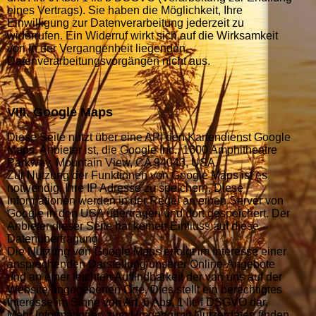
eines Vertrags). Sie haben die Möglichkeit, Ihre
Einwilligung zur Datenverarbeitung jederzeit zu
widerrufen. Ein Widerruf wirkt sich auf die Wirksamkeit
von in der Vergangenheit liegenden
Datenverarbeitungsvorgängen nicht aus.
VIII. Google Maps
Diese Seite nutzt über eine API den Kartendienst Google
Maps. Anbieter ist, die Google Inc., 1600 Amphith
eatre
Parkway, Mountain View, CA 94043, USA.
Zur Nutzung der Funktionen von Google Maps ist es
notwendig, Ihre IP Adresse zu speichern. Diese
Informationen werden in der Regel an einen Server von
Google in den USA übertragen und dort gespeichert. Der
Anbieter dieser Seite hat keinen Einfluss auf diese
Datenübertragung.
Die Nutzung von Google Maps erfolgt im Interesse einer
ansprechenden Darstellung unserer Online-Angebote
und an einer leichten Auffindbarkeit der von uns auf der
Website angegebenen Orte. Dies stellt ein berechtigtes
Interesse im Sinne von Art. 6 Abs. 1 lit. f DSGVO dar.
Mehr Informationen zum Umgang mit Nutzerdaten finden