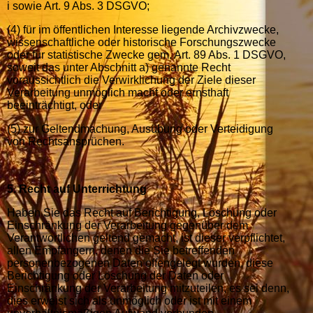
i sowie Art. 9 Abs. 3 DSGVO;
(4) für im öffentlichen Interesse liegende Archivzwecke,
wissenschaftliche oder historische Forschungszwecke
oder für statistische Zwecke gem. Art. 89 Abs. 1 DSGVO,
soweit das unter Abschnitt a) genannte Recht
voraussichtlich die Verwirklichung der Ziele dieser
Verarbeitung unmöglich macht oder ernsthaft
beeinträchtigt, oder
(5) zur Geltendmachung, Ausübung oder Verteidigung
von Rechtsansprüchen.
5. Recht auf Unterrichtung
Haben Sie das Recht auf Berichtigung, Löschung oder
Einschränkung der Verarbeitung gegenüber dem
Verantwortlichen geltend gemacht, ist dieser verpflichtet,
allen Empfängern, denen die Sie betreffenden
personenbezogenen Daten offengelegt wurden, diese
Berichtigung oder Löschung der Daten oder
Einschränkung der Verarbeitung mitzuteilen, es sei denn,
dies erweist sich als unmöglich oder ist mit einem