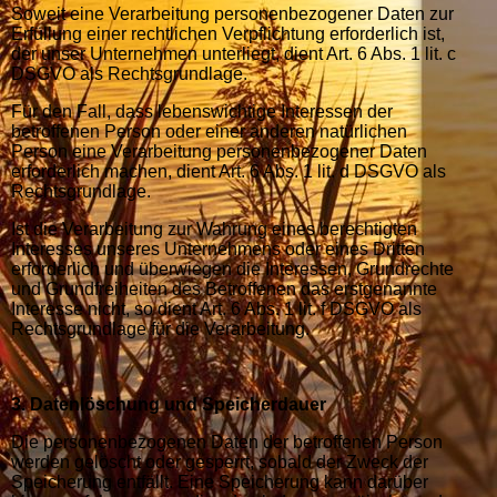
Soweit eine Verarbeitung personenbezogener Daten zur
Erfüllung einer rechtlichen Verpflichtung erforderlich ist,
der unser Unternehmen unterliegt, dient Art. 6 Abs. 1 lit. c
DSGVO als Rechtsgrundlage.
Für den Fall, dass lebenswichtige Interessen der
betroffenen Person oder einer anderen natürlichen
Person eine Verarbeitung personenbezogener Daten
erforderlich machen, dient Art. 6 Abs. 1 lit. d DSGVO als
Rechtsgrundlage.
Ist die Verarbeitung zur Wahrung eines berechtigten
Interesses unseres Unternehmens oder eines Dritten
erforderlich und überwiegen die Interessen, Grundrechte
und Grundfreiheiten des Betroffenen das erstgenannte
Interesse nicht, so dient Art. 6 Abs. 1 lit. f DSGVO als
Rechtsgrundlage für die Verarbeitung.
3. Datenlöschung und Speicherdauer
Die personenbezogenen Daten der betroffenen Person
werden gelöscht oder gesperrt, sobald der Zweck der
Speicherung entfällt. Eine Speicherung kann darüber