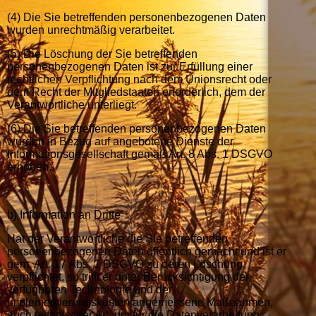
(4) Die Sie betreffenden personenbezogenen Daten
wurden unrechtmäßig verarbeitet.
(5) Die Löschung der Sie betreffenden
personenbezogenen Daten ist zur Erfüllung einer
rechtlichen Verpflichtung nach dem Unionsrecht oder
dem Recht der Mitgliedstaaten erforderlich, dem der
Verantwortliche unterliegt.
(6) Die Sie betreffenden personenbezogenen Daten
wurden in Bezug auf angebotene Dienste der
Informationsgesellschaft gemäß Art. 8 Abs. 1 DSGVO
erhoben.
b) Information an Dritte
Hat der Verantwortliche die Sie betreffenden
personenbezogenen Daten öffentlich gemacht und ist er
gem. Art. 17 Abs. 1 DSGVO zu deren Löschung
verpflichtet, so trifft er unter Berücksichtigung der
verfügbaren Technologie und der
Implementierungskosten angemessene Maßnahmen,
auch technischer Art, um für die Datenverarbeitung