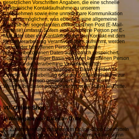
gesetzlichen Vorschriften Angaben, die eine schnelle
elektronische Kontaktaufnahme zu unserem
Unternehmen sowie eine unmittelbare Kommunikation
mit uns ermöglichen, was ebenfalls eine allgemeine
Adresse der sogenannten elektronischen Post (E-Mail-
Adresse) umfasst. Sofern eine betroffene Person per E-
Mail oder über ein Kontaktformular den Kontakt mit dem
für die Verarbeitung Verantwortlichen aufnimmt, werden
die von der betroffenen Person übermittelten
personenbezogenen Daten automatisch gespeichert.
Solche auf freiwilliger Basis von einer betroffenen Person
an den für die Verarbeitung Verantwortlichen
übermittelten personenbezogenen Daten werden für
Zwecke der Bearbeitung oder der Kontaktaufnahme zur
betroffenen Person gespeichert. Es erfolgt keine
Weitergabe dieser personenbezogenen Daten an Dritte.
VII. Online Shop
1. Weitergabe von Daten an Dritte
Im Zusammenhang mit unserem Online-Shop übermitteln
wir personenbezogene Daten an Dritte nur dann, wenn