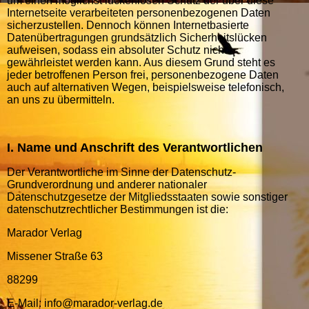
um einen möglichst lückenlosen Schutz der über diese
Internetseite verarbeiteten personenbezogenen Daten
sicherzustellen. Dennoch können Internetbasierte
Datenübertragungen grundsätzlich Sicherheitslücken
aufweisen, sodass ein absoluter Schutz nicht
gewährleistet werden kann. Aus diesem Grund steht es
jeder betroffenen Person frei, personenbezogene Daten
auch auf alternativen Wegen, beispielsweise telefonisch,
an uns zu übermitteln.
I. Name und Anschrift des Verantwortlichen
Der Verantwortliche im Sinne der Datenschutz-
Grundverordnung und anderer nationaler
Datenschutzgesetze der Mitgliedsstaaten sowie sonstiger
datenschutzrechtlicher Bestimmungen ist die:
Marador Verlag
Missener Straße 63
88299
E-Mail: info@marador-verlag.de