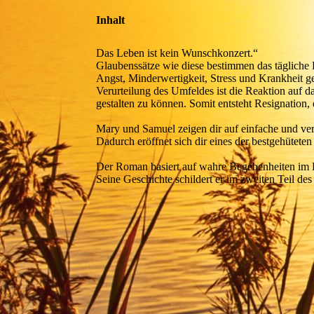
Inhalt
Das Leben ist kein Wunschkonzert.“
Glaubenssätze wie diese bestimmen das tägliche
Angst, Minderwertigkeit, Stress und Krankheit g
Verurteilung des Umfeldes ist die Reaktion auf d
gestalten zu können. Somit entsteht Resignation,
Mary und Samuel zeigen dir auf einfache und ver
Dadurch eröffnet sich dir eines der bestgehütete
Der Roman basiert auf wahre Begebenheiten im 
Seine Geschichte schildert er im zweiten Teil de