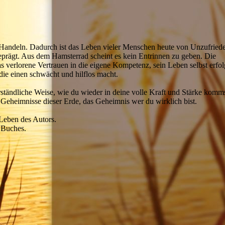
 Handeln. Dadurch ist das Leben vieler Menschen heute von Unzufriede
eprägt. Aus dem Hamsterrad scheint es kein Entrinnen zu geben. Die
as verlorene Vertrauen in die eigene Kompetenz, sein Leben selbst erfol
 die einen schwächt und hilflos macht.
ständliche Weise, wie du wieder in deine volle Kraft und Stärke komms
n Geheimnisse dieser Erde, das Geheimnis wer du wirklich bist.
Leben des Autors.
s Buches.