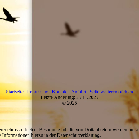
Startseite
|
Impressum
|
Kontakt
|
Anfahrt
|
Seite weiterempfehlen
Letzte Änderung: 25.11.2025
© 2025
lebnis zu bieten. Bestimmte Inhalte von Drittanbietern werden nur ang
e Informationen hierzu in der Datenschutzerklärung.