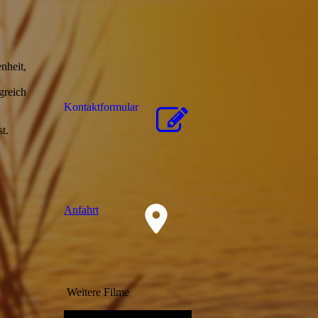
nheit,
greich
Kon­takt­for­mu­lar
t.
Anfahrt
Weitere Filme