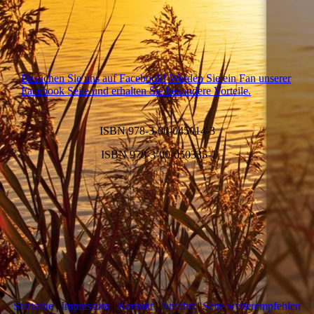
Besuchen Sie uns auf Facebook! Werden Sie ein Fan unserer
Facebook Seite und erhalten Sie besondere Vorteile.
ISBN 978-3-00-045014-3
ISBN 978-3-00-050335-1
Startseite
|
Impressum
|
Kontakt
|
Anfahrt
|
Seite weiterempfehlen