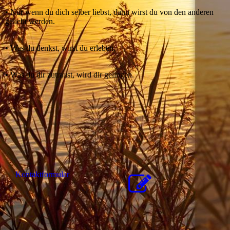
• Nur wenn du dich selber liebst, dann wirst du von den anderen
geliebt werden.
• Was du denkst, wirst du erleben.
• Was du dir zutraust, wird dir gelingen.
Kon­takt­for­mu­lar