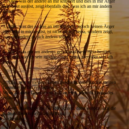
2. Alles, was der andere an mir kritisiert und dies in mir Ärger
oder Wut auslöst, zeigt ebenfalls das, was ich an mir ändern
sollte.
3. Alles, was der andere an mir kritisiert, jedoch keinen Ärger
oder Wut in mir auslöst, ist nicht mein Thema, sondern zeigt,
was der andere an sich ändern sollte.
4. Alles, was mir am anderen gefällt und mein Herz berührt,
zeigt mir, wie ich sein möchte – und damit, wer oder was ich
bin.
5. Alles, was in meinem Leben geschieht, habe ich mit meinen
Gedanken selbst erschaffen.
Wenn du diese Gesetze von nun an lebst, wirst du Folgendes
erfahren:
• Wenn du selbst deine Gefühle achtest, dann werden auch die
anderen deinen Gefühlen Achtung
schenken.